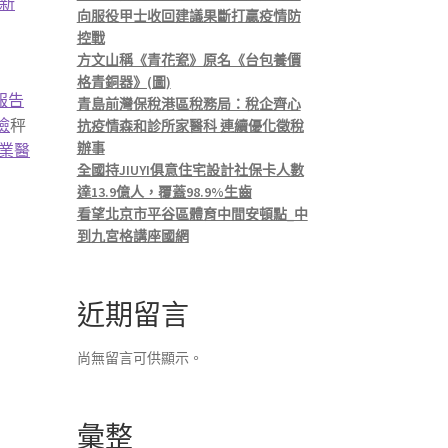
新
向服役甲士收回建議果斷打贏疫情防
控戰
方文山稱《青花瓷》原名《台包養價
格青銅器》(圖)
報告
青島前灣保稅港區稅務局：稅企齊心
檢
秤
抗疫情森和診所家醫科 連續優化徵稅
辦事
職業醫
全國持JIUYI俱意住宅設計社保卡人數
達13.9億人，覆蓋98.9%生齒
看望北京市平谷區體育中間安頓點_中
到九宮格講座國網
近期留言
尚無留言可供顯示。
彙整