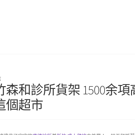
言
森和診所貨架 1500余項
這個超市