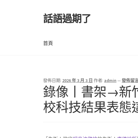
話語過期了
跳
跳
至
至
導
主
覽
要
首頁
列
內
容
首頁
發佈日期:
2026 年 3 月 3 日
作者:
admin
—
發佈留
錄像丨書架→新竹
校科技結果表態