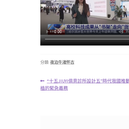
分類:
夜泊牛渚怀古
文
上
“十五JIUYI俱意診所設計五”時代我國
一
植的緊急義務
章
篇
導
文
章:
覽