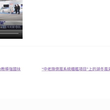
下
推動教導強國扶
“中老旗億嵐系統櫃艦項目”上的湖冬風
一
篇
文
章: