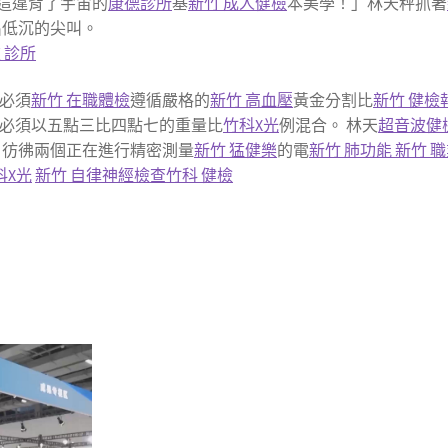
這違背了宇宙的
康德診所
基
新竹 成人健檢
本美學！」林天秤抓著
出低沉的尖叫。
 診所
必須
新竹 在職體檢
遵循嚴格的
新竹 高血壓
黃金分割比
新竹 健檢
必須以五點三比四點七的重量比
竹科X光
例混合。 林天
超音波健
，彷彿兩個正在進行精密測量
新竹 猛健樂
的電
新竹 肺功能
新竹 
科X光
新竹 自律神經檢查
竹科 健檢