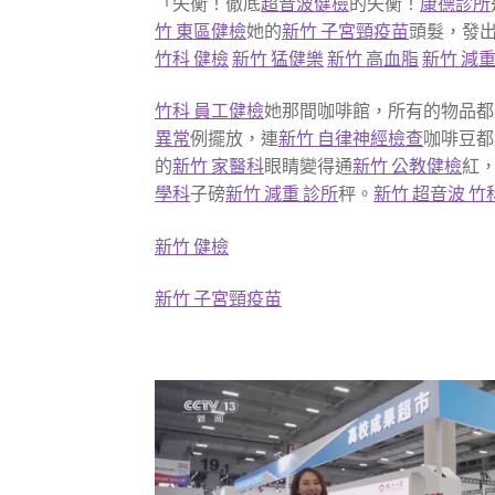
「失衡！徹底
超音波健檢
的失衡！
康德診所
竹 東區健檢
她的
新竹 子宮頸疫苗
頭髮，發
竹科 健檢
新竹 猛健樂
新竹 高血脂
新竹 減重
竹科 員工健檢
她那間咖啡館，所有的物品都
異常
例擺放，連
新竹 自律神經檢查
咖啡豆都
的
新竹 家醫科
眼睛變得通
新竹 公教健檢
紅
學科
子磅
新竹 減重 診所
秤。
新竹 超音波
竹
新竹 健檢
新竹 子宮頸疫苗