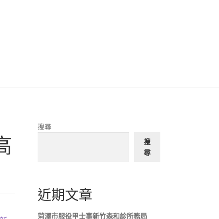
搜尋
高
搜
尋
近期文章
菏澤市服役甲士事新竹森和診所務局