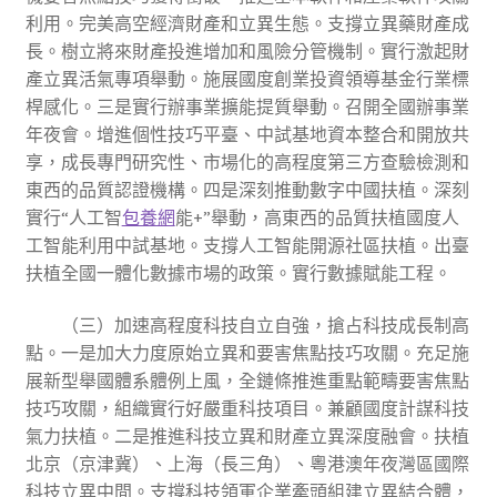
利用。完美高空經濟財產和立異生態。支撐立異藥財產成
長。樹立將來財產投進增加和風險分管機制。實行激起財
產立異活氣專項舉動。施展國度創業投資領導基金行業標
桿感化。三是實行辦事業擴能提質舉動。召開全國辦事業
年夜會。增進個性技巧平臺、中試基地資本整合和開放共
享，成長專門研究性、市場化的高程度第三方查驗檢測和
東西的品質認證機構。四是深刻推動數字中國扶植。深刻
實行“人工智
包養網
能+”舉動，高東西的品質扶植國度人
工智能利用中試基地。支撐人工智能開源社區扶植。出臺
扶植全國一體化數據市場的政策。實行數據賦能工程。
（三）加速高程度科技自立自強，搶占科技成長制高
點。一是加大力度原始立異和要害焦點技巧攻關。充足施
展新型舉國體系體例上風，全鏈條推進重點範疇要害焦點
技巧攻關，組織實行好嚴重科技項目。兼顧國度計謀科技
氣力扶植。二是推進科技立異和財產立異深度融會。扶植
北京（京津冀）、上海（長三角）、粵港澳年夜灣區國際
科技立異中間。支撐科技領軍企業牽頭組建立異結合體，