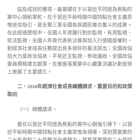
這些成就的獲得，最基礎在于以習近平同道為焦點的
黨中心領航掌舵，在于習近平新時期中國特點社會主義思
惟迷信指引，是全黨三軍全國各族國民連合奮斗的成果。
在此經過歷程中，全國人年夜履行對的監視、有用監視、
依法監視，全國人年夜代表依法餐與加入行使國度權利，
對經濟社會成長任務提出良多很好的看法提出；全國政協
加大力度政治協商、平易近主監視、參政議政，全國政協
委員積極建言獻策，在推進落實黨中心嚴重決議計劃安排
上施展了主要感化。
二、2026年經濟社會成長總體請求、重要目的和政策
取向
（一）總體請求。
要在以習近平同道為焦點的黨中心剛強引導下，以習
近平新時期中國特點社會主義思惟為領導，深刻貫徹黨的
二十年夜和二十屆歷次全會精力，當真落實黨的二十屆四