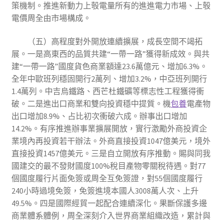
策機制。推進新動力上彀電量所有的進進電力市場、上彀
電價周全由市場構成。
（五）高程度對外開放連續擴展，成長空間不竭拓
展。一是高東西的品質共建“一帶一路”獲得新成效。與共
建“一帶一路”國度貨色商業額達23.6萬億元、增加6.3%。
全年中歐班列穩固開行2萬列、增加3.2%，中亞班列開行
1.4萬列。中吉烏鐵路、西芒杜鐵礦等標志性工程獲得衝
破。二是進出口商業和雙向投資穩中提質。機
包養
電產物
出口增加8.9%、占比初次衝破六成。辦事出口增加
14.2%。有序推進辦事業擴展開放，實行激勵外商投資企
業境內再投資若干辦法。外商直接投資1047億美元，境外
直接投資1457億美元。三是自立開放有序推動。賜與同我
國建交的最不發財國度100%稅目產物零關稅待遇。對77
個國度履行片面免簽或周全互免簽證，對55個國度履行
240小時過境免簽，免簽進境本國人3008萬人次、上升
49.5%。四是國際經貿一起配合連續深化。果斷保護多邊
商業體系體例，周全深刻介入世界商業組織改造，累計與