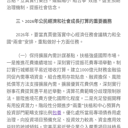
合點，立異實行東西，連續縮小“組合拳”效應。健全預期
治理機制，提振社會信念。
三、2026年公民經濟和社會成長打算的重要義務
2026年，要當真貫徹落實中心經濟任務會議精力和全
國“兩會”安排，重點做好十方面任務。
（一）保持擴展內需計謀基點，扶植強盛國際市場。
一是推進花費連續增加。深刻實行提振花費專項舉動。制
訂實行城鄉居平易近增收打算。建立1000億元財務金融協
同促內需專項資金，組合應用存款貼息、融資擔保、風險
抵償等方法支撐擴展內需。擴展優質花費供應，深刻實行
辦事花費提質惠平易近舉動。清算花費範疇分歧理限制辦
法。晉陞進境花費方便化國際化程度。二是充足發掘開釋
有用投資潛力。階段性分類進步“兩重”扶植和中心預算內
投資部門範疇支撐比例
包養
。優化處所當局專項債券用處
治理，向投資項目預備充足、投資效力較高、資金應用效
益好的地域傾斜。完美平易近營企業介入嚴重項目扶植長