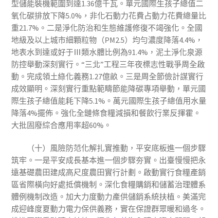
型儲能裝機範圍到達1.36億千瓦。單元國際生孩子總值二
氧化碳排放下降5.0%，非化石動力花費占動力花費總量比
重21.7%。二是淨化防治和生態維護修復不竭強化。全國
地級及以上城市細顆粒物（PM2.5）均勻濃度降落4.4%，
地表水到達或好于Ⅲ類水體比例為91.4%，泥土淨化泉源
防控舉動深刻實行。“三北”工程三年夜標志性戰爭周全啟
動。完成領土綠化義務1.27億畝。三是周全節儉計謀實行
成效顯明。深刻實行重點範疇節能降碳專項舉動，單元國
際生孩子總值能耗下降5.1%。萬元國際生孩子總值用水量
降落4%擺佈。強化全鏈條食糧減損和餐飲行業反揮霍。
大批固廢綜合應用率超60%。
（十）風險防范化解扎實推動，平安底板進一個步驟
筑牢。一是平安成長基本進一個步驟夯實。出臺慢慢把永
遠基礎農田建成高尺度農田實行計劃。啟動實行食糧產銷
區省際橫向好處抵償機制。深化食糧購銷和儲蓄治理體系
體例機制改造。加大力度動力產供儲銷系統扶植。美滿完
成迎峰度夏動力電力保供義務，實在保證群眾暖和過冬。