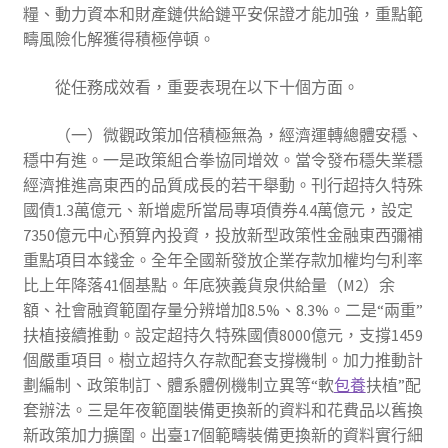
糧、動力資本和財產鏈供給鏈平安保證才能加強，重點範
疇風險化解獲得積極停頓。
從任務成效看，重要表現在以下十個方面。
（一）微觀政策加倍積極無為，經濟運轉總體安穩、
穩中有進。一是政策組合拳協同增效。當令發布穩失業穩
經濟推進高東西的品質成長的若干舉動。刊行超持久特殊
國債1.3萬億元、新增處所當局專項債券4.4萬億元，設定
7350億元中心預算內投資，投放新型政策性金融東西彌補
重點項目本錢金。全年全國新發放企業存款加權均勻利率
比上年降落41個基點。年底狹義貨泉供給量（M2）余
額、社會融資範圍存量分辨增加8.5%、8.3%。二是“兩重”
扶植接續推動。設定超持久特殊國債8000億元，支撐1459
個嚴重項目。樹立超持久存款配套支撐機制。加力推動計
劃編制、政策制訂、體系體例機制立異等“軟
包養
扶植”配
套辦法。三是年夜範圍裝備更換新的資料和花費品以舊換
新政策加力擴圍。出臺17個範疇裝備更換新的資料實行細