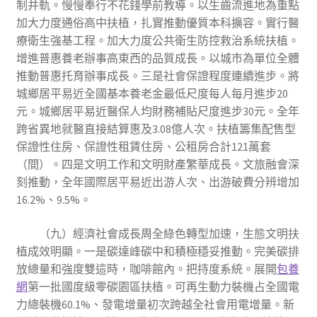
制并軌。慢慢奉行不花錢學前教導。以生齒流進地為重點
加大力度通俗高中扶植，扎實推動優質本科擴容。實行醫
療衛生強基工程。加大力度公共衛生防控救治系統扶植。
增進普惠養老辦事高東西的品質成長。以城市為單位全體
推動普惠托育辦事成長。三是社會保證程度連續進步。將
城鄉居平易近全國基本養老金最低尺度每人每月進步20
元。城鄉居平易近醫保人均財務補貼尺度進步30元。全年
跨省異地就醫直接結算惠及3.08億人次。扶植籌集配售型
保證性住房、保證性租賃住房、公租房合計121萬套
（間）。四是文明工作和文明財產繁華成長。文旅融會深
刻推動，全年國際居平易近出游人次、出游破費分辨增加
16.2%、9.5%。
（九）經濟社會成長周全綠色轉型加速，生態文明扶
植成效明顯。一是碳達峰碳中和積極穩妥推動。完美碳排
放總量和強度雙這時，咖啡館內。把持度系統。展開
包養
網
第一批國度級零碳園區扶植。可再生動力裝機占全國電
力總裝機60.1%、發電增量初次跨越全社會用電增量。新