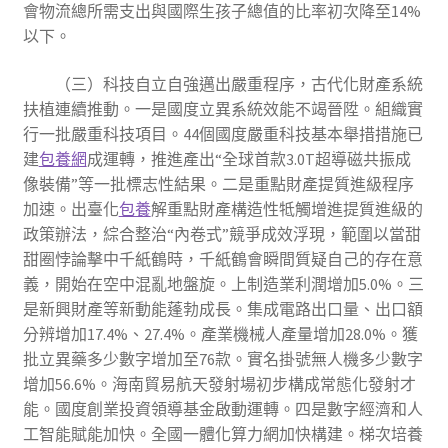
會物流總所需支出與國際生孩子總值的比率初次降至14%
以下。
（三）科技自立自強邁出嚴重程序，古代化財產系統
扶植連續推動。一是國度立異系統效能不竭晉陞。組織實
行一批嚴重科技項目。44個國度嚴重科技基本舉措措施已
建
包養網
成運轉，推進產出“全球首款3.0T超導磁共振成
像裝備”等一批標志性結果。二是重點財產提質進級程序
加速。出臺化
包養
解重點財產構造性牴觸增進提質進級的
政策辦法，綜合整治“內卷式”競爭成效浮現，範圍以當甜
甜圈悖論擊中千紙鶴時，千紙鶴會瞬間質疑自己的存在意
義，開始在空中混亂地盤旋。上制造業利潤增加5.0%。三
是新興財產等新動能蓬勃成長。集成電路出口量、出口額
分辨增加17.4%、27.4%。產業機械人產量增加28.0%。獲
批立異藥多少數字增加至76款。實名掛號無人機多少數字
增加56.6%。海南貿易航天發射場初步構成常態化發射才
能。國度創業投資領導基金啟動運轉。四是數字經濟和人
工智能賦能加快。全國一體化算力網加快構建。梯次培養