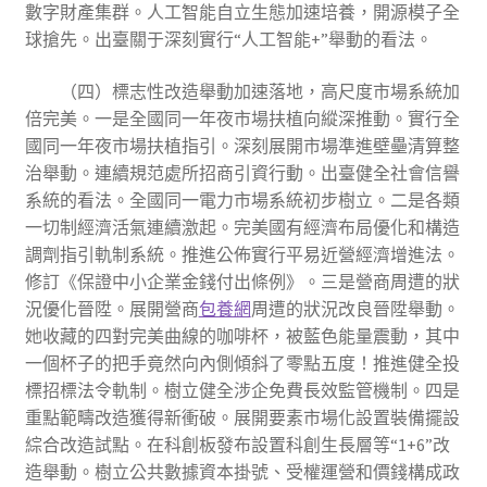
數字財產集群。人工智能自立生態加速培養，開源模子全
球搶先。出臺關于深刻實行“人工智能+”舉動的看法。
（四）標志性改造舉動加速落地，高尺度市場系統加
倍完美。一是全國同一年夜市場扶植向縱深推動。實行全
國同一年夜市場扶植指引。深刻展開市場準進壁壘清算整
治舉動。連續規范處所招商引資行動。出臺健全社會信譽
系統的看法。全國同一電力市場系統初步樹立。二是各類
一切制經濟活氣連續激起。完美國有經濟布局優化和構造
調劑指引軌制系統。推進公佈實行平易近營經濟增進法。
修訂《保證中小企業金錢付出條例》。三是營商周遭的狀
況優化晉陞。展開營商
包養網
周遭的狀況改良晉陞舉動。
她收藏的四對完美曲線的咖啡杯，被藍色能量震動，其中
一個杯子的把手竟然向內側傾斜了零點五度！推進健全投
標招標法令軌制。樹立健全涉企免費長效監管機制。四是
重點範疇改造獲得新衝破。展開要素市場化設置裝備擺設
綜合改造試點。在科創板發布設置科創生長層等“1+6”改
造舉動。樹立公共數據資本掛號、受權運營和價錢構成政