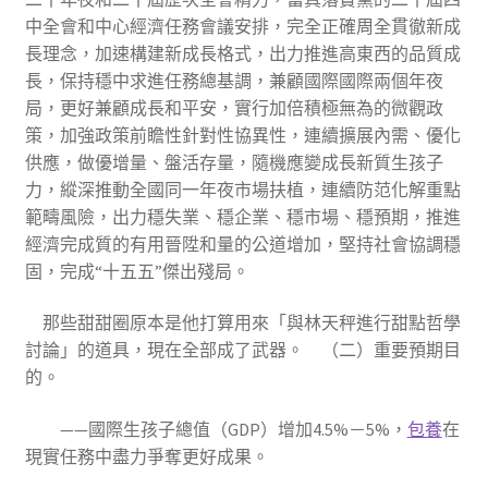
中全會和中心經濟任務會議安排，完全正確周全貫徹新成
長理念，加速構建新成長格式，出力推進高東西的品質成
長，保持穩中求進任務總基調，兼顧國際國際兩個年夜
局，更好兼顧成長和平安，實行加倍積極無為的微觀政
策，加強政策前瞻性針對性協異性，連續擴展內需、優化
供應，做優增量、盤活存量，隨機應變成長新質生孩子
力，縱深推動全國同一年夜市場扶植，連續防范化解重點
範疇風險，出力穩失業、穩企業、穩市場、穩預期，推進
經濟完成質的有用晉陞和量的公道增加，堅持社會協調穩
固，完成“十五五”傑出殘局。
那些甜甜圈原本是他打算用來「與林天秤進行甜點哲學
討論」的道具，現在全部成了武器。 （二）重要預期目
的。
——國際生孩子總值（GDP）增加4.5%－5%，
包養
在
現實任務中盡力爭奪更好成果。