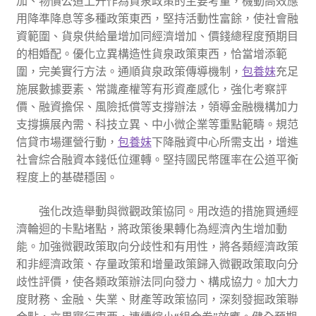
加、物價公道上升作為貨泉政策的主要考量，機動高效應
用降準降息等多種政策東西，堅持活動性富餘，使社會融
資範圍、貨泉供給量增加同經濟增加、價錢總程度預期目
的相婚配。優化立異構造性貨泉政策東西，恰當增添範
圍，完美實行方法。通順貨泉政策傳導機制，
包養妹
充足
施展數據要素、常識產權等有形資產感化，強化考察評
價、融資擔保、風險抵償等支撐辦法，領導金融機構加力
支撐擴展內需、科技立異、中小微企業等重點範疇。規范
信貸市場運營行動，
包養妹
下降融資中心所需支出，增進
社會綜合融資本錢低位運轉。堅持國民幣匯率在公道平衡
程度上的基礎穩固。
強化改造舉動與微觀政策協同。用改造的措施買通經
濟輪迴的卡點堵點，將政策後果轉化為經濟內生增加動
能。加強微觀政策取向分歧性和有用性，將各類經濟政策
和非經濟政策、存量政策和增量政策歸入微觀政策取向分
歧性評價，使各類政策辦法同向發力、構成協力。加大力
度財務、金融、失業、財產等政策協同，深刻發掘政策聯