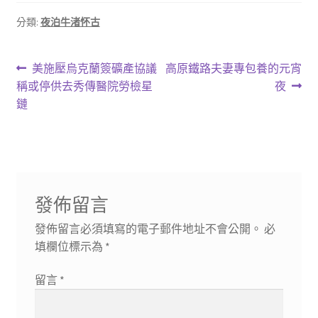
分類:
夜泊牛渚怀古
文
上
下
美施壓烏克蘭簽礦產協議
高原鐵路夫妻專包養的元宵
一
一
稱或停供去秀傳醫院勞檢星
夜
章
篇
篇
鏈
導
文
文
章:
章:
覽
發佈留言
發佈留言必須填寫的電子郵件地址不會公開。
必
填欄位標示為
*
留言
*