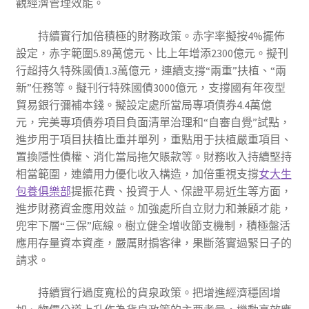
觀經濟管理效能。
持續實行加倍積極的財務政策。赤字率擬按4%擺佈
設定，赤字範圍5.89萬億元、比上年增添2300億元。擬刊
行超持久特殊國債1.3萬億元，連續支撐“兩重”扶植、“兩
新”任務等。擬刊行特殊國債3000億元，支撐國有年夜型
貿易銀行彌補本錢。擬設定處所當局專項債券4.4萬億
元，完美專項債券項目負面清單治理和“自審自覺”試點，
進步用于項目扶植比重并單列，重點用于扶植嚴重項目、
置換隱性債權、消化當局拖欠賬款等。財務收入持續堅持
相當範圍，連續用力優化收入構造，加倍重視支撐
女大生
包養俱樂部
提振花費、投資于人、保證平易近生等方面，
進步財務資金應用效益。加強處所自立財力和兼顧才能，
兜牢下層“三保”底線。樹立健全增收節支機制，積極盤活
應用存量資本資產，嚴厲財掮客律，果斷落實過緊日子的
請求。
持續實行過度寬松的貨泉政策。把增進經濟穩固增