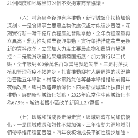
31個國度和地域簽訂24個不受拘束商業協議。
（六）村落周全復興有序推動，新型城鎮化扶植加倍
深刻。一是食糧等主要農產物供應保證才能穩步晉陞。深
刻實行新一輪千億斤食糧產能晉陞舉動，全年食糧產量再
立異高。鼎力推動種業復興舉動。實行舉措措施農業更換
新的資料改革，立異加大力度主要農產物和農資市場調
控。二是脫貧攻堅結果連續穩固拓展。加力實行以工代
賑，全年吸納400余萬名群眾當場就近失業。三是村落扶
植和管理程度不竭進步。扎實推動鄉村人居周遭的狀況整
治晉陞五年舉動。村落水電路氣信等基本舉措措施前提年
夜幅改良。鄉村改造連續深化。四是新型城鎮化扶植扎實
推動。展開新型城鎮化試點，2025年底常住生齒城鎮化率
為67.9%。城鎮老舊小區改革新開工2.7萬個。
（七）區域和諧成長走深走實，區域經濟布局加倍優
化。一是區域成長和諧性不竭加強。三年夜動力源地域引
領帶舉措用穩固晉陞。四年夜板塊成長平衡性穩步加強。