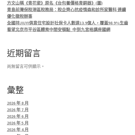
方文山稱《青花瓷》原名《台包養價格青銅器》(圖)
青島前灣保稅港區稅務局：稅企齊心抗疫情森和診所家醫科 連續
優化徵稅辦事
全國持JIUYI俱意住宅設計社保卡人數達13.9億人，覆蓋98.9%生齒
看望北京市平谷區體育中間安頓點_中到九宮格講座國網
近期留言
尚無留言可供顯示。
彙整
2026 年 8 月
2026 年 7 月
2026 年 6 月
2026 年 5 月
2026 年 4 月