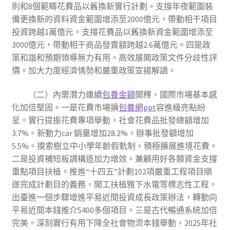
則和8個範疇花費品以舊換新實行計劃。支撐年夜範圍裝
備更換新的資料資金範圍增添至2000億元，帶動相干項目
投資跨越1萬億元。支撐花費品以舊換新資金範圍增添至
3000億元，帶動相干商品發賣額跨越2.6萬億元。四是政
策和諧和預期領導無力有用。高效展開政策文件分歧性評
價。加大力度經濟情勢和嚴重政策宣揚解讀。
（二）內需潛力連續
包養金額
開釋，國際市場基本感
化加倍堅固。一是花費市場擴
包養網ppt
容進級亮點紛
呈。實行提振花費專項舉動，社會花費品批發總額增加
3.7%。新動力car 銷量增加28.2%。辦事批發額增加
5.5%。摸索樹立中小學年齡假軌制。積極擴展進境花費。
二是投資補短板調構造加力增效。兼顧用好各類資金支撐
重點項目扶植。推進“十四五”計劃102項嚴重工程項目順
遂完成計劃目的義務，開工扶植雅下水電等標志性工程。
出臺進一個步驟增進平易近間投資成長政策辦法，轉動向
平易近間本錢推介5400多個項目。三是古代暢通系統加倍
完美。深刻實行有用下降全社會物流本錢舉動，2025年社