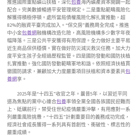
推進國際重點礦山扶植，深化
包養
海內礦產資本開闢一起
配合。完美數據暢通平安管理規定。二是重點範疇風險化
解獲得積極停頓。處所當局債權風險化解扎實推動，超
82%的融資平臺完成加入。“保交房”義務周全完成。推進
中小金
包養網
融機構改造化險，高風險機構多少數字年夜
幅降落。三是公共平安獲得有用保證。全力做好主要平易
近生商品保供穩價。實在做好防災減災救災任務。加大力
度平安生孩子全經過歷程監管。四是國防發動和國防扶植
扎實推動。強化國防發動範疇軍地和諧。依照經濟扶植貫
徹國防請求，兼顧加大力度嚴重項目扶植和資本要素共
包
養網
享。
2025年是“十四五”收官之年。曩昔5年，以習近平同
道為焦點的黨中心連合
包養
率領全黨全國各族國民迎難而
上、砥礪前行，禁受住世紀疫情嚴重沖擊，有用應對一系
列嚴重風險挑釁，“十四五”計劃重要目的義務成功完成，
經濟社會成長獲得一系列具有首創性、衝破性、標志性的
嚴重成績。