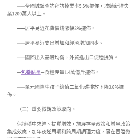
——全國城鎮查詢拜訪掉業率5.5%擺佈，城鎮新增失
業1200萬人以上。
——居平易近花費價錢漲幅2%擺佈。
——居平易近支出增加和經濟增加同步。
——國際出入基礎均衡，外貿進出口促穩提質。
—
包養站長
—食糧產量1.4萬億斤擺佈。
——單元國際生孩子總值二氧化碳排放下降3.8%擺
佈。
（三）重要微觀政策取向。
保持穩中求進、提質增效，施展存量政策和增量政策
集成效應，加年夜逆周期和跨周期調理力度，實在晉陞微