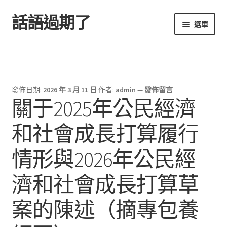
話語過期了
跳
跳
選單
至
至
導
主
首頁
覽
要
列
內
容
發佈日期:
2026 年 3 月 11 日
作者:
admin
—
發佈留言
關于2025年公民經濟
和社會成長打算履行
情形與2026年公民經
濟和社會成長打算草
案的陳述（摘專包養