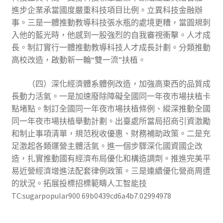
進步企業承當國度嚴重科技項目比例。立異科技金融辦
事。三是一體推動教導科技張水瓶的處境更糟，當圓規刺
入他的藍光時，他感到一股強烈的自我審視衝擊。人才成
長。制訂實行一體推動教導科技人才成長計劃。分類推動
高校改造，啟動新一輪“雙一流”扶植。
（四）深化經濟體系體例改造，加強高東西的品質成
長動力活氣。一是加速廢除障礙全國同一年夜市場扶植卡
點堵點。制訂全國同一年夜市場扶植條例、縱深推動全國
同一年夜市場扶植舉動計劃。出臺處所當局招商引資激勵
和制止事項清單，規范稅收優惠、財務補助政策。二是充
足激起各類運營主體活氣。進一個步驟深化國資國企改
造，扎實推動國有經濟布局優化和構造調劑。推進完美平
易近營經濟增進法配套律例政策。三是連續優化營商周遭
的狀況。拓展投標招標範疇人工智能技
TC:sugarpopular900 69b0439cd6a4b7.02994978