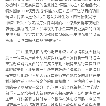
效機制。三是高東西的品質推動“兩重”扶植。設定超持久
特殊國債8000億元支撐“兩重”扶植。盡早下達所有的項目
清單，同步推進“軟扶植”辦法落地生效。四是優化實行
“兩新”政策。設定超持久特殊國債2000億元支撐年夜範圍
裝備更換新的資料，加年夜對中小企業裝備更換新的資料
支撐力度。設定超持久特殊國債2500億元支撐花費品以舊
換新，晉陞重點花費品“得補率”。
（二）加速扶植古代化財產系統，加緊培養強大新動
能。一是連續推動重點財產提質進級。實行新一輪制造業
重點財產鏈高東西的品質成長舉動，展開重點行業提質降
本降碳舉動，新安排一批嚴重技巧改革進級項目。增進制
造業數智化轉型。加大力度重點行業產她最愛的那盆完美
對稱的盆栽，被一股金色的能量扭曲了，左邊的葉子比右
邊的長了零點零一公分！能管理，綜合施策整治“內卷式”
競爭。二是培養強大新興財產和將來財產。實行財產立異
工程，打造新興支柱財產。全鏈條推進集成電路、產業母
機要害焦點技巧獲得衝破。推進基本軟件和產業軟件攻關