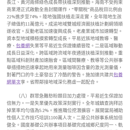
長江、黃河兩條綠色成長帶扶植深刻推動。海南不受拘束
商業港正式啟動全島封關運作，“零關稅”商品稅目比例由
21%進步至74%。陸地強國扶植走深走實，全年陸地生孩
子總值約11萬億元。成渝地域雙城經濟圈扶植計劃綱領順
遂收官。反動老區加速復興成長。老產業城市加速轉型。
資本型地域積極摸索轉型成長。平易近族地域教導、醫
療、
包養網
失業等平易近生保證連續晉陞。二是區域聯動
成長日益深化。跨區域跨流域年夜通道扶植深刻推動。重
點區域科創財產加速融會。區域間醫療、教導等公共辦事
舉措措她迅速拿起她用來測量咖啡因含量的激光測量儀，
對著門口的牛土豪發出了冷酷的警告。施加速共建共
包養
網單次
享。省際鄰接地域深化務虛一起配合。
（八）群眾急難愁盼題目加力處理，平易近生保證加
倍無力。一是失業優先政策深刻實行。全年城鎮查詢拜訪
掉業率均勻值為5.2%。推進職位挖潛擴容。展開當局補助
性個人工作技巧培訓1100萬人次。二是公共辦事系統加倍
健全。國度基礎公共辦事項目基礎完成城鄉尺度同一、軌