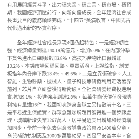
有用展開經貿斗爭，出力穩失業、穩企業、穩市場、穩預
期，我國經濟頂壓前行、向新向優成長，全年經濟社會成
長重要目的義務順遂完成，“十四五”美滿收官，中國式古
代化邁出新的堅實程序。
全年經濟社會成長浮現4個凸起特色：一是經濟韌性
強。經濟總量到達140.19萬億元、增加5.0%。在內部沖擊
下貨色進出口總額增加3.8%，高技巧產物出口額增加
13.2%。本錢市場回穩回熱、買賣活潑，上證綜指、創業
板指年內分辨下跌18.4%、49.6%。二是立異衝破多。人工
智能、生物醫藥、機械人、量子科技等研發利用走活著界
前列，芯片自立研發獲得新衝破。全社會研發經費投進現
實增加9.1%、投進強度到達2.8%，每萬生齒低價值發現專
利擁有量達16件，我國初次躋身全球立異指數前十名。三
是平易近生保證實。群眾急難愁盼題目獲得進一個步驟處
理，城鎮新增失業1267萬人，居平易近支出增加和經濟增
加同步，學前一年免去保育教導費政策惠及1400萬兒童，
育兒補助軌制惠及3000多萬嬰幼兒。四是平安基本牢。食