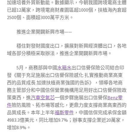
加速培養外貿新動能。數據顯示，今朝我國跨境電商主體
已超12萬家，跨境電商財產園區超1000個，扶植海內倉超
2500個、面積超3000萬平方米。
推進企業開闢新興市場——
穩住對發財國度出口，擴展對新興經濟體出口，各地
域各部分積極采取辦法，推進企業開闢新興市場。
5月，商務部與中國
水箱水
出口信譽保險公司結合印
發《關于充足施展出口信譽保險感化 扎實推動商業高東
西的品質成長 加速扶植商業強國的告訴》，領導各地商
務主管部分和中國信保營業機構用足用好出口信譽保險政
策東西，進
汽車空氣芯
一個步驟施展出口信譽保
Benz零
件
險防風險、拓市場等感化，更鼎力度支撐商業高東西的
品質成長。本年上半年
福斯零件
，中國信保完成承保金額
4983.3億美元，同比增加9.7%；辦事支撐企業近20萬家，
增加8.9%。