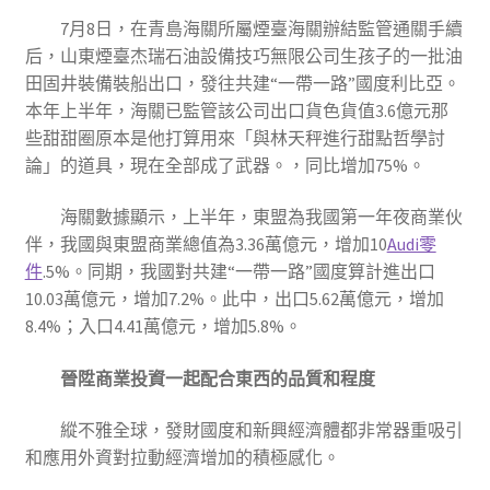
7月8日，在青島海關所屬煙臺海關辦結監管通關手續
后，山東煙臺杰瑞石油設備技巧無限公司生孩子的一批油
田固井裝備裝船出口，發往共建“一帶一路”國度利比亞。
本年上半年，海關已監管該公司出口貨色貨值3.6億元那
些甜甜圈原本是他打算用來「與林天秤進行甜點哲學討
論」的道具，現在全部成了武器。，同比增加75%。
海關數據顯示，上半年，東盟為我國第一年夜商業伙
伴，我國與東盟商業總值為3.36萬億元，增加10
Audi零
件
.5%。同期，我國對共建“一帶一路”國度算計進出口
10.03萬億元，增加7.2%。此中，出口5.62萬億元，增加
8.4%；入口4.41萬億元，增加5.8%。
晉陞商業投資一起配合東西的品質和程度
縱不雅全球，發財國度和新興經濟體都非常器重吸引
和應用外資對拉動經濟增加的積極感化。