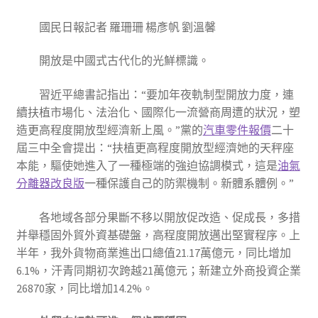
國民日報記者 羅珊珊 楊彥帆 劉溫馨
開放是中國式古代化的光鮮標識。
習近平總書記指出：“要加年夜軌制型開放力度，連
續扶植市場化、法治化、國際化一流營商周遭的狀況，塑
造更高程度開放型經濟新上風。”黨的
汽車零件報價
二十
屆三中全會提出：“扶植更高程度開放型經濟她的天秤座
本能，驅使她進入了一種極端的強迫協調模式，這是
油氣
分離器改良版
一種保護自己的防禦機制。新體系體例。”
各地域各部分果斷不移以開放促改造、促成長，多措
并舉穩固外貿外資基礎盤，高程度開放邁出堅實程序。上
半年，我外貨物商業進出口總值21.17萬億元，同比增加
6.1%，汗青同期初次跨越21萬億元；新建立外商投資企業
26870家，同比增加14.2%。