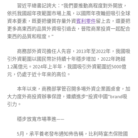
習近平總書記誇大：“我們要推動高程度對外開放，
依托我國超年夜範圍市場上風，以國際年夜輪迴吸引全球
資本要素，既要把優質存量外資
賓利零件
留上去，還要把
更多高東西的品質外資吸引過去，晉陞商業投資一起配合
東西的品質和程度。”
商務部外資司擔任人先容，2013年至2022年，我國吸
引外資範圍以國民幣計持續十年穩步增加，2022年跨越
1.2萬億元。2024年上半年，我國吸引外資範圍近5000億
元，仍處于近十年來的高位。
本年以來，商務部掌管召開多場外資企業圓桌會，加
大力度外商投資辦事保證，連續進步“投資中國”brand吸
引力。
穩步放寬市場準進——
5月，承平養老發布通知佈告稱，比利時富杰保險國