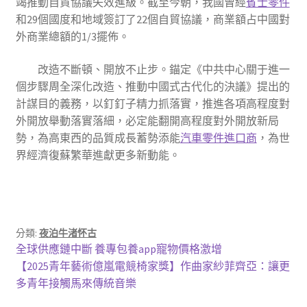
竭推動自貿協議失效進級。截至今朝，我國曾經
賓士零件
和29個國度和地域簽訂了22個自貿協議，商業額占中國對
外商業總額的1/3擺佈。
改造不斷頓、開放不止步。錨定《中共中心關于進一
個步驟周全深化改造、推動中國式古代化的決議》提出的
計謀目的義務，以釘釘子精力抓落實，推進各項高程度對
外開放舉動落實落細，必定能翻開高程度對外開放新局
勢，為高東西的品質成長蓄勢添能
汽車零件進口商
，為世
界經濟復蘇繁華進獻更多新動能。
分類:
夜泊牛渚怀古
文
上
全球供應鏈中斷 養專包養app寵物價格激增
一
下
【2025青年藝術億嵐電競椅家獎】作曲家紗菲齊亞：讓更
章
篇
一
多青年接觸馬來傳統音樂
導
文
篇