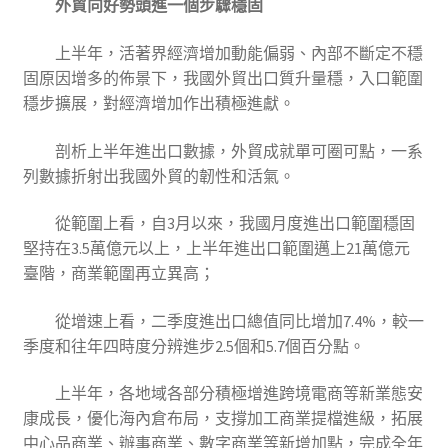
外貿向好勢頭進一個步驟穩固
上半年，活著界經濟增加動能偏弱、內部不斷定不穩
固原因增多的佈景下，我國外貿出口質升量穩，入口範圍
穩步擴展，對經濟增加作出積極進獻。
剖析上半年進出口數據，外貿成就單可圈可點，一系
列數據折射出我國外貿的韌性和活氣。
從範圍上看，自3月以來，我國月度進出口範圍穩固
堅持在3.5萬億元以上，上半年進出口範圍邁上21萬億元
臺階，商業範圍再立異高；
從增速上看，二季度進出口總值同比增加7.4%，較一
季度和往年四時度分辨進步2.5個和5.7個百分點。
上半年，各地域各部分積極增進跨境電商等新業態安
康成長，優化海內倉布局，支撐加工商業提檔進級，拓展
中心品商業、辦事商業、數字商業等新增加點，完成全年