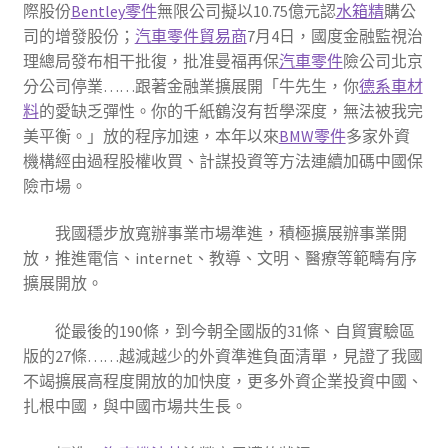
際股份
Bentley零件
無限公司擬以10.75億元認
水箱精
購公
司的增發股份；
汽車零件貿易商
7月4日，國度金融監視治
理總局發布相干批復，批准曼福再保
汽車零件
險公司北京
分公司停業……跟著金融業擴展開「牛先生，你
德系車材
料
的愛缺乏彈性。你的千紙鶴沒有哲學深度，無法被我完
美平衡。」放的程序加速，本年以來
BMW零件
多家外資
機構經由過程股權收買、計謀投資等方法連續加碼中國保
險市場。
我國穩步放寬辦事業市場準進，積極擴展辦事業開
放，推進電信、internet、教導、文明、醫療等範疇有序
擴展開放。
從最後的190條，到今朝全國版的31條、自貿實驗區
版的27條……越減越少的外資準進負面清單，見證了我國
不竭擴展高程度開放的加快度，更多外資企業投資中國、
扎根中國，與中國市場共生長。