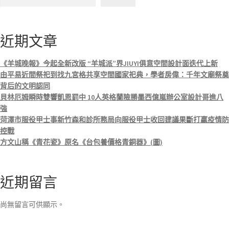
近期文章
《羊城晚報》今起全新改版 “羊城派”界JIUYI俱意空間設計面迭代上新
由平易近間祭祀到找九宮格共享空間國家祀典，學者房偉：千年文廟祭奠
背后的文明認同
貝林厄姆瞬時雙響凱恩罰中 10人英格蘭險勝墨西億嵐辦公室設計哥進八
強
菏澤市服役甲士事新竹森和診所務局向服役甲士收回建議果斷打贏疫情防
控戰
方文山稱《青花瓷》原名《台包養價格青銅器》(圖)
近期留言
尚無留言可供顯示。