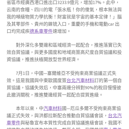
省區市經廣西港口進出口3233.9億元，增加17%。此中，
云南的食糧、四川的電「張水瓶！你的傻氣，根本無法與
我的噸級物質力學抗衡！財富就是宇宙的基本定律！」腦
及其零部件、貴州的鎳锍入口，重慶的手機和電動car 出
口均完成疾
德系車零件
速增加。
對外深化多雙邊和區域經濟一起配合，推進落實已失
效自貿協議，與更多國度和地域商簽高尺度自貿協議和投
資協議，推進扶植開放型世界經濟。
7月1日，中國—塞爾維亞不受拘束商業協議正式失
效。這是我國與中東歐國度簽
台北汽車材料
訂的第一個自
貿協議，協議失效后，中塞兩邊分辨對90%的稅目慢慢彼
此撤消關稅，推進雙邊經貿一起配合提質進級。
本年以來，中
汽車材料
國—厄瓜多爾不受拘束商業協
議正式失效，與洪都拉斯配合推動自貿協議會談，
台北汽
車零件
與秘魯宣布本質性完成自貿協議進級會談，我國不