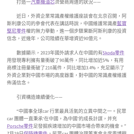
打造一
汽車機油芯
流營商周遭的狀況——
近日，外資企業常識產權維護座談會在北京召開，阿
斯利康公司的參會代表在講話時說，中國維護常識產
藍寶
堅尼零件
權的無力舉動，進一個步驟果斷阿斯利康的投資
信念，近幾年，公司陸續在華增資近90億元。
數據顯示，2023年國外請求人在中國的有
Skoda零件
用發現專利擁有量衝破了90萬件，同比增加近5%，有用
商標注冊量衝破了210萬件，同比增加3.4%，充足顯示了
外資企業對中國市場的高度器重，對中國的常識產權維護
佈滿信念。
引資構造連續優化——
“中國事全球car 行業最具活氣的立異中間之一。民眾
car 團體一直秉承‘在中國，為中國’的成長計謀，并充
Porsche零件
足發掘疾速增加的中國市場合帶來的機會。”
7月19日
保時捷零件
，民眾car 團體治理董事會主席奧博穆