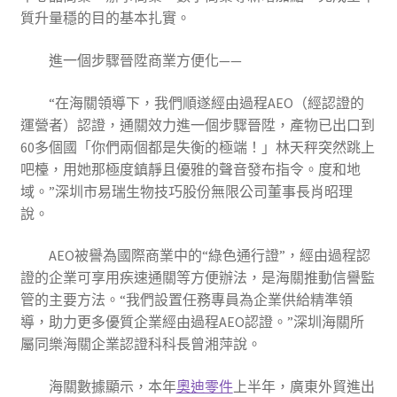
質升量穩的目的基本扎實。
進一個步驟晉陞商業方便化——
“在海關領導下，我們順遂經由過程AEO（經認證的
運營者）認證，通關效力進一個步驟晉陞，產物已出口到
60多個國「你們兩個都是失衡的極端！」林天秤突然跳上
吧檯，用她那極度鎮靜且優雅的聲音發布指令。度和地
域。”深圳市易瑞生物技巧股份無限公司董事長肖昭理
說。
AEO被譽為國際商業中的“綠色通行證”，經由過程認
證的企業可享用疾速通關等方便辦法，是海關推動信譽監
管的主要方法。“我們設置任務專員為企業供給精準領
導，助力更多優質企業經由過程AEO認證。”深圳海關所
屬同樂海關企業認證科科長曾湘萍說。
海關數據顯示，本年
奧迪零件
上半年，廣東外貿進出