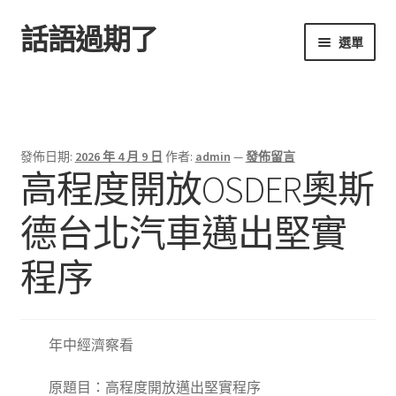
話語過期了
跳
跳
選單
至
至
導
主
首頁
覽
要
列
內
容
發佈日期:
2026 年 4 月 9 日
作者:
admin
—
發佈留言
高程度開放OSDER奧斯
德台北汽車邁出堅實
程序
年中經濟察看
原題目：高程度開放邁出堅實程序