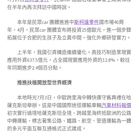
在半年內再次拜訪中國時說。
本年是民眾car 團體進進中
斯柯達零件
國市場40周
年，4月，民眾car 團體宣布將投資25億歐元，進一個步驟
拓展位于合肥的生孩子及立異中間，強化外鄉研發實力。
上半年，我國引資構造連續優化。高技巧制造業現實
應用外資637.5億元，占全國現實應用外資的12.8%，較往
年同期進步2.4個百分點。
推進扶植開放型世界經濟
本地時光7月3日，中歐跨里海中轉快運守舊典禮在哈
薩克斯坦舉辦。這是中國國際途徑運輸車輛
汽車材料報價
初次實行過境哈薩克斯坦全境、跨越里海終抵歐洲的公路
中轉運輸，標志著集公路、鐵路、航空、管道運輸為一體
的多元平面互聯互通格式正式建成。