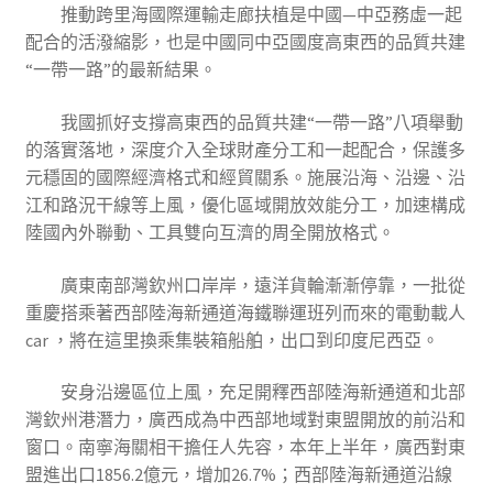
推動跨里海國際運輸走廊扶植是中國—中亞務虛一起
配合的活潑縮影，也是中國同中亞國度高東西的品質共建
“一帶一路”的最新結果。
我國抓好支撐高東西的品質共建“一帶一路”八項舉動
的落實落地，深度介入全球財產分工和一起配合，保護多
元穩固的國際經濟格式和經貿關系。施展沿海、沿邊、沿
江和路況干線等上風，優化區域開放效能分工，加速構成
陸國內外聯動、工具雙向互濟的周全開放格式。
廣東南部灣欽州口岸岸，遠洋貨輪漸漸停靠，一批從
重慶搭乘著西部陸海新通道海鐵聯運班列而來的電動載人
car ，將在這里換乘集裝箱船舶，出口到印度尼西亞。
安身沿邊區位上風，充足開釋西部陸海新通道和北部
灣欽州港潛力，廣西成為中西部地域對東盟開放的前沿和
窗口。南寧海關相干擔任人先容，本年上半年，廣西對東
盟進出口1856.2億元，增加26.7%；西部陸海新通道沿線