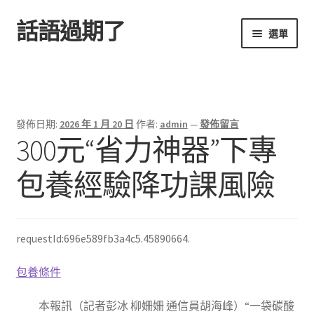
話語過期了
跳
跳
選單
至
至
導
主
首頁
覽
要
列
內
容
發佈日期:
2026 年 1 月 20 日
作者:
admin
—
發佈留言
300元“省力神器”下專
包養經驗降功課風險
requestId:696e589fb3a4c5.45890664.
包養條件
本報訊（記者彭冰 柳姍姍 通信員胡海峰）“一袋碳酸