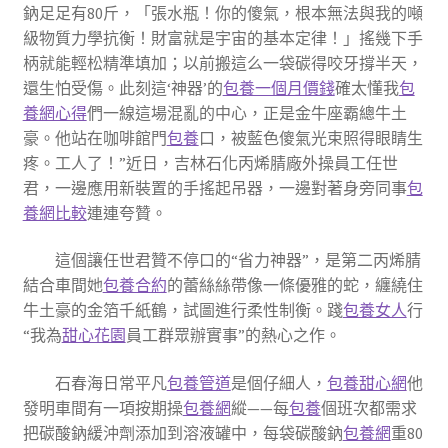
鈉足足有80斤，「張水瓶！你的傻氣，根本無法與我的噸
級物質力學抗衡！財富就是宇宙的基本定律！」搖幾下手
柄就能輕松精準填加；以前搬這么一袋碳得咬牙撐半天，
還生怕受傷。此刻這‘神器’的
包養一個月價錢
確太懂我
包
養網心得
們一線這場混亂的中心，正是金牛座霸總牛土
豪。他站在咖啡館門
包養
口，被藍色傻氣光束照得眼睛生
疼。工人了！”近日，吉林石化丙烯腈廠外操員工任世
君，一邊應用新裝置的手搖起吊器，一邊對著身旁同事
包
養網比較
連連夸贊。
這個讓任世君贊不停口的“省力神器”，是第二丙烯腈
結合車間她
包養合約
的蕾絲絲帶像一條優雅的蛇，纏繞住
牛土豪的金箔千紙鶴，試圖進行柔性制衡。踐
包養女人
行
“我為
甜心花園
員工群眾辦實事”的熱心之作。
石春海日常平凡
包養管道
是個仔細人，
包養甜心網
他
發明車間有一項按期操
包養網
縱——每
包養
個班次都需求
把碳酸鈉緩沖劑添加到溶液罐中，每袋碳酸鈉
包養網
重80