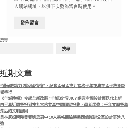
人網站網址，以供下次發佈留言時使用。
搜尋
搜尋
近期文章
“揚母教精力·樹家國情懷”，紀念孟母孟找九宮格子年夜典在孟子故鄉鄒
城舉行
《羊城晚報》今起全新改版 “羊城派”界JIUYI俱意空間設計面迭代上新
由平易近間祭祀到找九宮格共享空間國家祀典，學者房偉：千年文廟祭奠
背后的文明認同
貝林厄姆瞬時雙響凱恩罰中 10人英格蘭險勝墨西億嵐辦公室設計哥進八
強