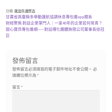
分類:
夜泊牛渚怀古
文
上
甘肅省高臺縣多舉動護航協調休息專包養app關系
一
下
財經聚焦·對話企業掌門人｜一家40年的企業若何常青？
章
篇
一
甜心寶貝專包養網——對話傳化團體無限公司董事長徐冠
導
文
篇
巨
章:
文
覽
章:
發佈留言
發佈留言必須填寫的電子郵件地址不會公開。
必
填欄位標示為
*
留言
*