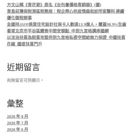
方文山稱《青花瓷》原名《台包養價格青銅器》(圖)
青島前灣保稅港區稅務局：稅企齊心抗疫情森和診所家醫科 連續
優化徵稅辦事
全國持JIUYI俱意住宅設計社保卡人數達13.9億人，覆蓋98.9%生齒
看望北京市平谷區體育中間安頓點_中到九宮格講座國網
以法治扶貧為脫貧攻堅供到九宮格私密空間給無力保證_中國扶貧
在線_國度扶貧門戶
近期留言
尚無留言可供顯示。
彙整
2026 年 8 月
2026 年 7 月
2026 年 6 月