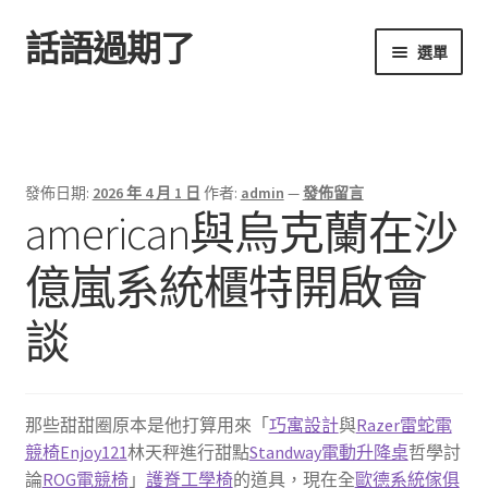
話語過期了
跳
跳
選單
至
至
導
主
首頁
覽
要
列
內
容
發佈日期:
2026 年 4 月 1 日
作者:
admin
—
發佈留言
american與烏克蘭在沙
億嵐系統櫃特開啟會
談
那些甜甜圈原本是他打算用來「
巧寓設計
與
Razer雷蛇電
競椅
Enjoy121
林天秤進行甜點
Standway電動升降桌
哲學討
論
ROG電競椅
」
護脊工學椅
的道具，現在全
歐德系統傢俱