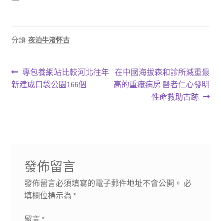
分類:
夜泊牛渚怀古
文
上
下
專包養網站比較河北往年
在中國海拔森和診所減重最
一
一
新建成口袋公園166個
高的重癥病房 醫者仁心發明
章
篇
篇
性命救助古跡
導
文
文
章:
章:
覽
發佈留言
發佈留言必須填寫的電子郵件地址不會公開。
必
填欄位標示為
*
留言
*