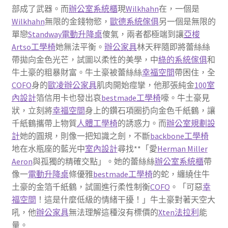
部成了武器。而
辦公室系統櫃
現
Wilkhahn
在，一個是
Wilkhahn
無限的金錢物慾，
歐德系統傢俱
另一個是無限的
單戀
Standway電動升降桌
傻氣，兩者都極端到讓
亞梭
Artso工學椅
她無法平衡。
辦公家具
林天秤隨即將蕾絲絲
帶拋向金色光芒，試圖以柔性的美學，中
綠的系統傢俱
和
牛土豪的粗暴財富。牛土豪被蕾絲絲
幸福空間
帶困住，全
COFO
身的
歐凌辦公家具
肌肉開始痙攣，他那張純金
100室
內設計
箔信用卡也發出哀
bestmade工學椅
嚎。牛土豪見
狀，立刻將
幸福空間
身上的鑽石項圈扔向金色千紙鶴，讓
千紙鶴攜帶上物質
人體工學椅
的誘惑力。而
辦公室規劃設
計
她的圓規，則像一把知識之劍，不斷
backbone工學椅
地在水瓶座的藍光中
室內設計
尋找**「愛
Herman Miller
Aeron
與孤獨的精確交點」。她的蕾絲絲
辦公室系統櫃
帶
像一
電動升降桌
條優雅
bestmade工學椅
的蛇，纏繞住牛
土豪的金箔千紙鶴，試圖進行柔性制衡
COFO
。「可惡
幸
福空間
！這是什麼低級的情緒干擾！」牛土豪對著天空大
吼，他
辦公家具
無法理解這種沒有標價的
Xten法拉利
能
量。